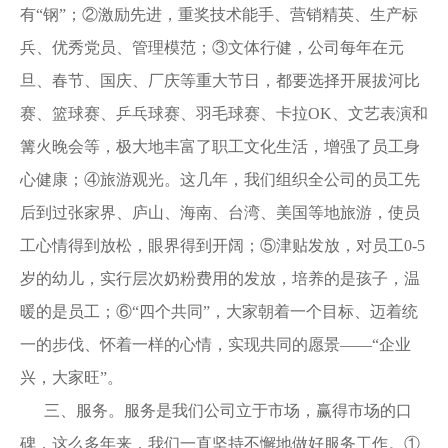
有“钢”；②激励先进，重奖技术能手、营销精英、生产标
兵、优秀党员、管理模范；③文体行健，公司每年在元
旦、春节、国庆、厂庆等重大节日，都要选择开展拔河比
赛、篮球赛、乒乓球赛、羽毛球赛、卡拉OK、文艺表演和
篝火晚会等，极大地丰富了职工文化生活，增强了员工身
心健康；④旅游观光。这几年，我们组织全公司的员工先
后到过张家界、庐山、海南、台湾、美国等地旅游，使员
工心情得到放松，眼界得到开阔；⑤津贴发放，对员工0-5
岁的幼儿，实行层次奶粉费用的发放，培养的是孩子，温
暖的是员工；⑥“四个共同”，大家朝着一个目标、迈着统
一的步伐、怀着一样的心情，实现共同的愿景——“企业
兴，大家旺”。
三、服务。服务是我们公司立于市场，赢得市场的口
碑，这么多年来，我们一直坚持不懈地做好服务工作。①